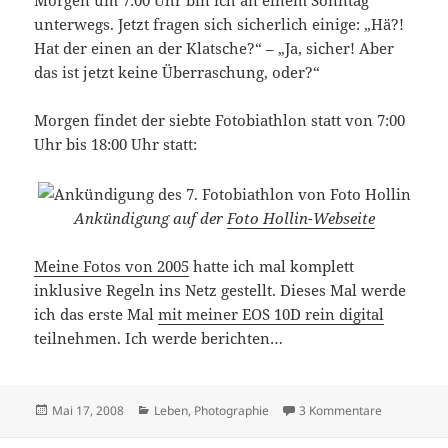
Morgen um 7:00 Uhr bin ich an einem Sonntag
unterwegs. Jetzt fragen sich sicherlich einige: „Hä?!
Hat der einen an der Klatsche?“ – „Ja, sicher! Aber
das ist jetzt keine Überraschung, oder?“
Morgen findet der siebte Fotobiathlon statt von 7:00
Uhr bis 18:00 Uhr statt:
Ankündigung auf der
Foto Hollin-Webseite
Meine Fotos von 2005
hatte ich mal komplett
inklusive Regeln ins Netz gestellt. Dieses Mal werde
ich das erste Mal
mit meiner EOS 10D rein digital
teilnehmen. Ich werde berichten…
Veröffentlicht
Kategorien
zu Morgen 
Mai 17, 2008
Leben
,
Photographie
3 Kommentare
am