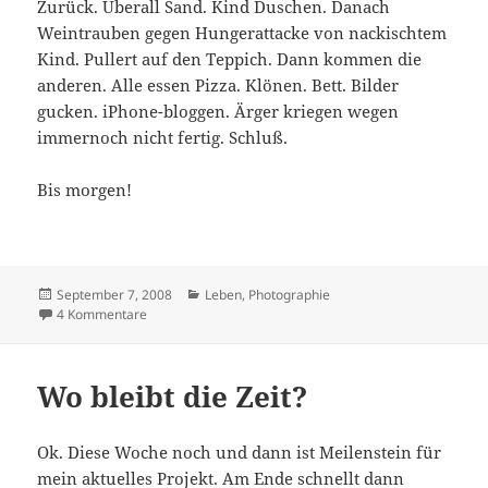
Zurück. Überall Sand. Kind Duschen. Danach
Weintrauben gegen Hungerattacke von nackischtem
Kind. Pullert auf den Teppich. Dann kommen die
anderen. Alle essen Pizza. Klönen. Bett. Bilder
gucken. iPhone-bloggen. Ärger kriegen wegen
immernoch nicht fertig. Schluß.
Bis morgen!
Veröffentlicht
Kategorien
September 7, 2008
Leben
,
Photographie
am
zu Aufbruch nach Ahrenshoop
4 Kommentare
Wo bleibt die Zeit?
Ok. Diese Woche noch und dann ist Meilenstein für
mein aktuelles Projekt. Am Ende schnellt dann