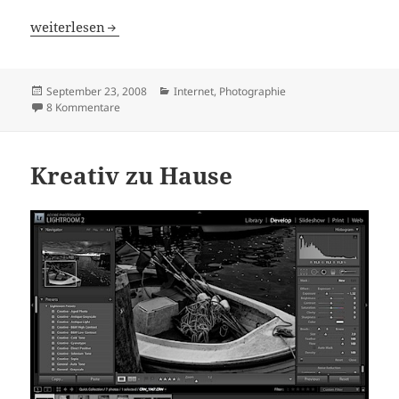
Ärger über Photoblog in WordPress
weiterlesen
Veröffentlicht
Kategorien
September 23, 2008
Internet
,
Photographie
am
zu Ärger über Photoblog in WordPress
8 Kommentare
Kreativ zu Hause