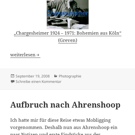
„Chargesheimer 1924 – 1971: Bohemien aus Köln“
(Greven)
Kreativ zu Hause
weiterlesen
Veröffentlicht
Kategorien
September 19, 2008
Photographie
am
zu Kreativ zu Hause
Schreibe einen Kommentar
Aufbruch nach Ahrenshoop
Ich hatte mir für diese Reise etwas Mobligging
vorgenommen. Deshalb nun aus Ahrenshoop ein
paar Notizen und erste Eindrücke aus der