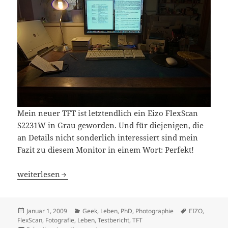
Mein neuer TFT ist letztendlich ein Eizo FlexScan
S2231W in Grau geworden. Und für diejenigen, die
an Details nicht sonderlich interessiert sind mein
Fazit zu diesem Monitor in einem Wort: Perfekt!
Das gute Ende einer längeren Geschichte
weiterlesen
Veröffentlicht
Kategorien
Schlagwörter
Januar 1, 2009
Geek
,
Leben
,
PhD
,
Photographie
EIZO
,
am
FlexScan
,
Fotografie
,
Leben
,
Testbericht
,
TFT