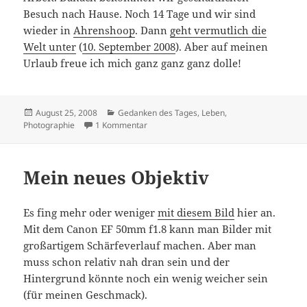
Besuch nach Hause. Noch 14 Tage und wir sind
wieder in
Ahrenshoop
. Dann
geht vermutlich die
Welt unter
(
10. September 2008
). Aber auf meinen
Urlaub freue ich mich ganz ganz ganz dolle!
Veröffentlicht
Kategorien
August 25, 2008
Gedanken des Tages
,
Leben
,
am
zu Wo bleibt die Zeit?
Photographie
1 Kommentar
Mein neues Objektiv
Es fing mehr oder weniger
mit diesem Bild
hier an.
Mit dem Canon EF 50mm f1.8 kann man Bilder mit
großartigem Schärfeverlauf machen. Aber man
muss schon relativ nah dran sein und der
Hintergrund könnte noch ein wenig weicher sein
(für meinen Geschmack).