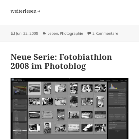
Spaziergang mit Ollis Objektiv
weiterlesen
Veröffentlicht
Kategorien
zu Spazierga
Juni 22, 2008
Leben
,
Photographie
2 Kommentare
am
Neue Serie: Fotobiathlon
2008 im Photoblog