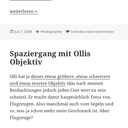
Mein neues Objektiv
weiterlesen
Veröffentlicht
Kategorien
zu Mein 
Juli 7, 2008
Photographie
Schreibe einen Kommentar
am
Spaziergang mit Ollis
Objektiv
Olli hat ja
dieses etwas größere, etwas schwerere
und etwas teurere Objektiv
(das nach meinen
Beobachtungen jedoch jeden Cent wert zu sein
scheint). Er macht damit hauptsächlich Fotos von
Flugzeugen. Also manchmal auch vom Segeln und
so, was ja schon mehr mein Geschmack ist. Aber
Flugzeuge?