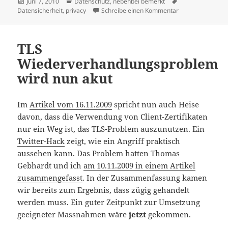
Veröffentlicht
Kategorien
Schlagwörter
Juni 7, 2010
Datenschutz
,
nebenbei bemerkt
am
zu Damit nicht al
Datensicherheit
,
privacy
Schreibe einen Kommentar
TLS
Wiederverhandlungsproblem
wird nun akut
Im
Artikel vom 16.11.2009
spricht nun auch Heise
davon, dass die Verwendung von Client-Zertifikaten
nur ein Weg ist, das TLS-Problem auszunutzen. Ein
Twitter-Hack
zeigt, wie ein Angriff praktisch
aussehen kann. Das Problem hatten Thomas
Gebhardt und ich
am 10.11.2009 in einem Artikel
zusammengefasst
. In der Zusammenfassung kamen
wir bereits zum Ergebnis, dass zügig gehandelt
werden muss. Ein guter Zeitpunkt zur Umsetzung
geeigneter Massnahmen wäre
jetzt
gekommen.