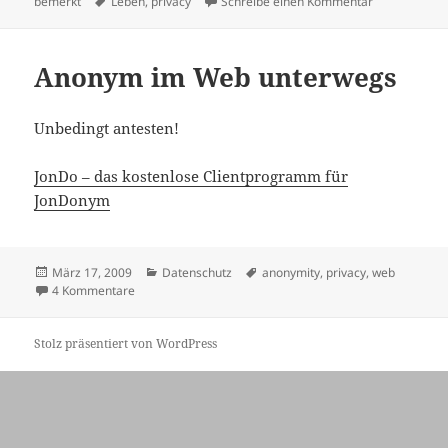
am
Schlagwörter
zu Ein letzt
bemerkt
Leben
,
privacy
Schreibe einen Kommentar
Anonym im Web unterwegs
Unbedingt antesten!
JonDo – das kostenlose Clientprogramm für
JonDonym
Veröffentlicht
Kategorien
Schlagwörter
März 17, 2009
Datenschutz
anonymity
,
privacy
,
web
am
zu Anonym im Web unterwegs
4 Kommentare
Stolz präsentiert von WordPress