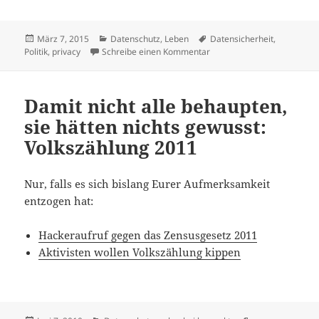
Veröffentlicht
Kategorien
Schlagwörter
März 7, 2015
Datenschutz
,
Leben
Datensicherheit
,
am
zu Warum verschlüsseln wir
Politik
,
privacy
Schreibe einen Kommentar
Damit nicht alle behaupten,
sie hätten nichts gewusst:
Volkszählung 2011
Nur, falls es sich bislang Eurer Aufmerksamkeit
entzogen hat:
Hackeraufruf gegen das Zensusgesetz 2011
Aktivisten wollen Volkszählung kippen