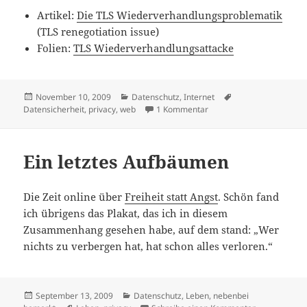
Artikel:
Die TLS Wiederverhandlungsproblematik
(TLS renegotiation issue)
Folien:
TLS Wiederverhandlungsattacke
Veröffentlicht
Kategorien
Schlagwörter
November 10, 2009
Datenschutz
,
Internet
am
zu Die TLS Wiederverhand
Datensicherheit
,
privacy
,
web
1 Kommentar
Ein letztes Aufbäumen
Die Zeit online über
Freiheit statt Angst
. Schön fand
ich übrigens das Plakat, das ich in diesem
Zusammenhang gesehen habe, auf dem stand: „Wer
nichts zu verbergen hat, hat schon alles verloren.“
Veröffentlicht
Kategorien
September 13, 2009
Datenschutz
,
Leben
,
nebenbei