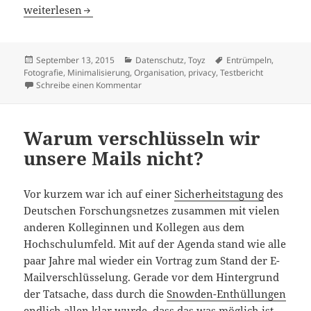
Cloudspeicher, NAS – Wo hin mit welchen Daten?
weiterlesen
Veröffentlicht
Kategorien
Schlagwörter
September 13, 2015
Datenschutz
,
Toyz
Entrümpeln
,
am
Fotografie
,
Minimalisierung
,
Organisation
,
privacy
,
Testbericht
zu Cloudspeicher, NAS – Wo hin mit welche
Schreibe einen Kommentar
Warum verschlüsseln wir
unsere Mails nicht?
Vor kurzem war ich auf einer
Sicherheitstagung
des
Deutschen Forschungsnetzes zusammen mit vielen
anderen Kolleginnen und Kollegen aus dem
Hochschulumfeld. Mit auf der Agenda stand wie alle
paar Jahre mal wieder ein Vortrag zum Stand der E-
Mailverschlüsselung. Gerade vor dem Hintergrund
der Tatsache, dass durch die
Snowden-Enthüllungen
endlich allen klar wurde, dass das was möglich ist