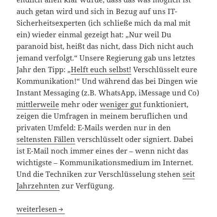
auch getan wird und sich in Bezug auf uns IT-
Sicherheitsexperten (ich schließe mich da mal mit
ein) wieder einmal gezeigt hat: „Nur weil Du
paranoid bist, heißt das nicht, dass Dich nicht auch
jemand verfolgt.“ Unsere Regierung gab uns letztes
Jahr den Tipp: „
Helft euch selbst!
Verschlüsselt eure
Kommunikation!“ Und während das bei Dingen wie
Instant Messaging (z.B. WhatsApp, iMessage und Co)
mittlerweile
mehr oder
weniger gut
funktioniert,
zeigen die Umfragen in meinem beruflichen und
privaten Umfeld: E-Mails werden nur in den
seltensten Fällen
verschlüsselt oder signiert. Dabei
ist E-Mail noch immer eines der – wenn nicht das
wichtigste – Kommunikationsmedium im Internet.
Und die Techniken zur Verschlüsselung stehen
seit
Jahrzehnten
zur Verfügung.
Warum verschlüsseln wir unsere Mails nicht?
weiterlesen