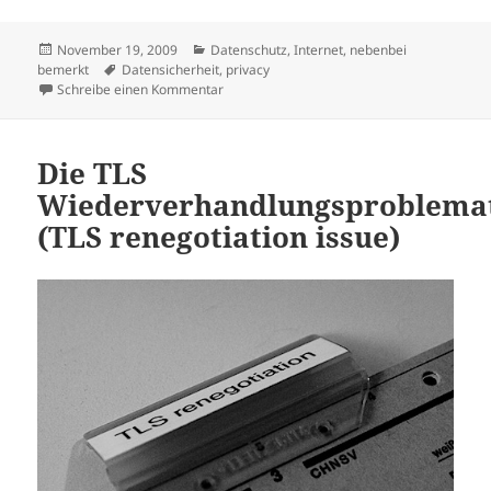
Veröffentlicht
Kategorien
November 19, 2009
Datenschutz
,
Internet
,
nebenbei
am
Schlagwörter
bemerkt
Datensicherheit
,
privacy
zu TLS Wiederverhandlungsproblem wird nu
Schreibe einen Kommentar
Die TLS
Wiederverhandlungsproblema
(TLS renegotiation issue)