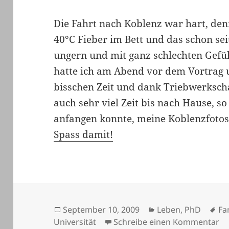
Die Fahrt nach Koblenz war hart, de
40°C Fieber im Bett und das schon se
ungern und mit ganz schlechten Gefüh
hatte ich am Abend vor dem Vortrag 
bisschen Zeit und dank Triebwerksch
auch sehr viel Zeit bis nach Hause, s
anfangen konnte, meine Koblenzfotos
Spass damit!
Veröffentlicht
Kategorien
Sc
September 10, 2009
Leben
,
PhD
Fa
am
zu
Universität
Schreibe einen Kommentar