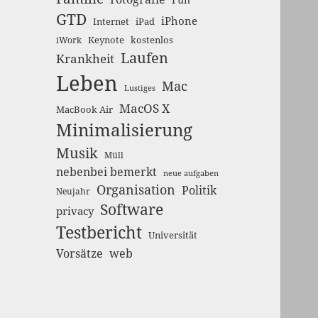
GTD
iPhone
Internet
iPad
Keynote
kostenlos
iWork
Laufen
Krankheit
Leben
Mac
Lustiges
MacOS X
MacBook Air
Minimalisierung
Musik
Müll
nebenbei bemerkt
neue aufgaben
Organisation
Politik
Neujahr
Software
privacy
Testbericht
Universität
Vorsätze
web