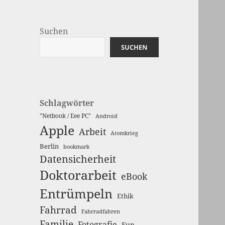
Suchen
SUCHEN
Schlagwörter
"Netbook / Eee PC"
Android
Apple
Arbeit
Atomkrieg
Berlin
bookmark
Datensicherheit
Doktorarbeit
eBook
Entrümpeln
Ethik
Fahrrad
Fahrradfahren
Familie
Fotografie
Fun