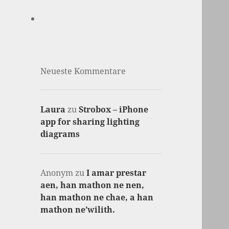
Neueste Kommentare
Laura
zu
Strobox – iPhone
app for sharing lighting
diagrams
Anonym
zu
I amar prestar
aen, han mathon ne nen,
han mathon ne chae, a han
mathon ne’wilith.