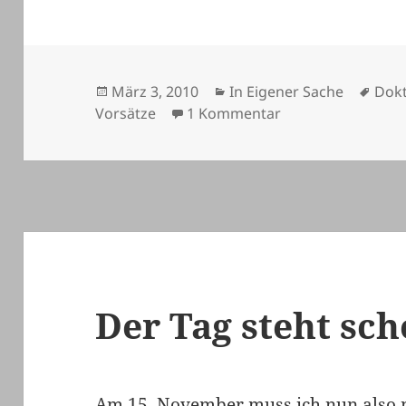
Veröffentlicht
Kategorien
Schl
März 3, 2010
In Eigener Sache
Dokt
am
zu Hidis Weblog v
Vorsätze
1 Kommentar
Der Tag steht sch
Am 15. November muss ich nun also 