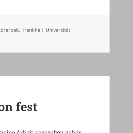
agwörter
orarbeit
,
Krankheit
,
Universität
,
on jetzt und danach
on fest
meine Arbeit abgegeben haben.