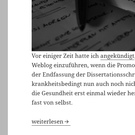
Vor einiger Zeit hatte ich
angekündigt
Weblog einzuführen, wenn die Promot
der Endfassung der Dissertationsschri
krankheitsbedingt nun auch noch nich
die Gesundheit erst einmal wieder herg
fast von selbst.
Hidis Weblog von jetzt und danach
weiterlesen