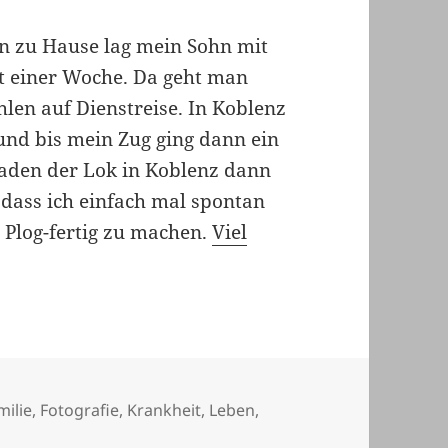
nn zu Hause lag mein Sohn mit
it einer Woche. Da geht man
len auf Dienstreise. In Koblenz
und bis mein Zug ging dann ein
aden der Lok in Koblenz dann
o dass ich einfach mal spontan
 Plog-fertig zu machen.
Viel
hlagwörter
milie
,
Fotografie
,
Krankheit
,
Leben
,
 Der Tag steht schon fest