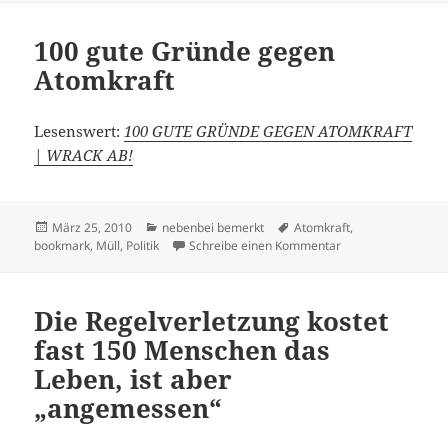
100 gute Gründe gegen
Atomkraft
Lesenswert:
100 GUTE GRÜNDE GEGEN ATOMKRAFT
| WRACK AB!
Veröffentlicht
Kategorien
Schlagwörter
März 25, 2010
nebenbei bemerkt
Atomkraft
,
am
zu 100 gute Gründ
bookmark
,
Müll
,
Politik
Schreibe einen Kommentar
Die Regelverletzung kostet
fast 150 Menschen das
Leben, ist aber
„angemessen“