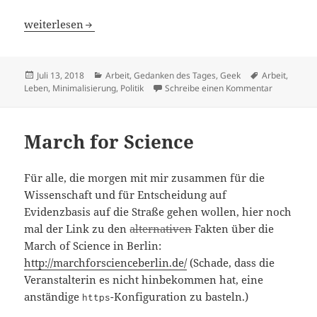
Nie wieder Zeitumstellung? (Update)
weiterlesen
Veröffentlicht
Kategorien
Schlagwörter
Juli 13, 2018
Arbeit
,
Gedanken des Tages
,
Geek
Arbeit
,
am
zu Nie wied
Leben
,
Minimalisierung
,
Politik
Schreibe einen Kommentar
March for Science
Für alle, die morgen mit mir zusammen für die
Wissenschaft und für Entscheidung auf
Evidenzbasis auf die Straße gehen wollen, hier noch
mal der Link zu den
alternativen
Fakten über die
March of Science in Berlin:
http://marchforscienceberlin.de/
(Schade, dass die
Veranstalterin es nicht hinbekommen hat, eine
anständige
-Konfiguration zu basteln.)
https