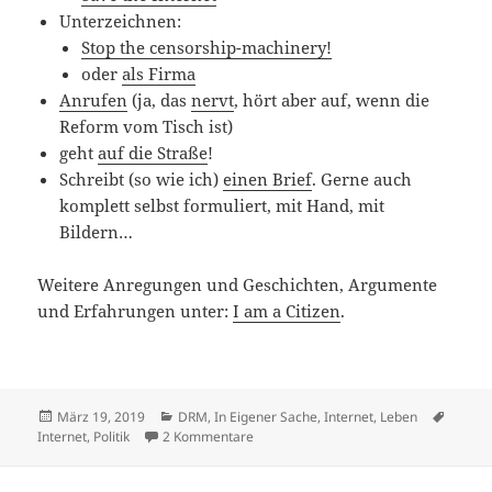
Unterzeichnen:
Stop the censorship-machinery!
oder
als Firma
Anrufen
(ja, das
nervt
, hört aber auf, wenn die
Reform vom Tisch ist)
geht
auf die Straße
!
Schreibt (so wie ich)
einen Brief
. Gerne auch
komplett selbst formuliert, mit Hand, mit
Bildern…
Weitere Anregungen und Geschichten, Argumente
und Erfahrungen unter:
I am a Citizen
.
Veröffentlicht
Kategorien
Schlag
März 19, 2019
DRM
,
In Eigener Sache
,
Internet
,
Leben
am
zu Was kann ich gegen Uploadfilter und
Internet
,
Politik
2 Kommentare