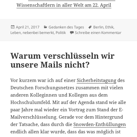
Wissenschaftlern in aller Welt am 22. April
Veröffentlicht
Kategorien
Schlagwörter
April 21, 2017
Gedanken des Tages
Berlin
,
Ethik
,
am
zu March
Leben
,
nebenbei bemerkt
,
Politik
Schreibe einen Kommentar
Warum verschlüsseln wir
unsere Mails nicht?
Vor kurzem war ich auf einer
Sicherheitstagung
des
Deutschen Forschungsnetzes zusammen mit vielen
anderen Kolleginnen und Kollegen aus dem
Hochschulumfeld. Mit auf der Agenda stand wie alle
paar Jahre mal wieder ein Vortrag zum Stand der E-
Mailverschlüsselung. Gerade vor dem Hintergrund
der Tatsache, dass durch die
Snowden-Enthüllungen
endlich allen klar wurde, dass das was möglich ist