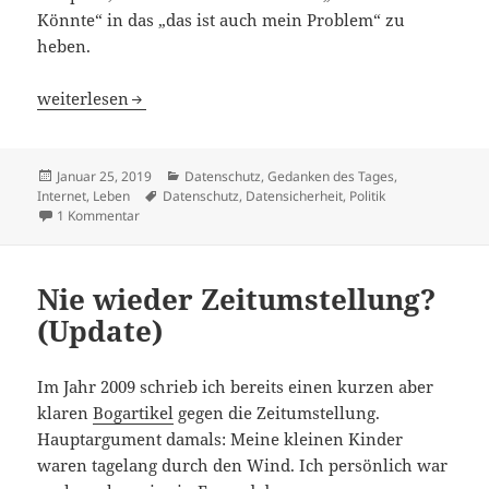
Könnte“ in das „das ist auch mein Problem“ zu
heben.
Hacking, Doxing, Phishing Du Opfer!
weiterlesen
Veröffentlicht
Kategorien
Januar 25, 2019
Datenschutz
,
Gedanken des Tages
,
am
Schlagwörter
Internet
,
Leben
Datenschutz
,
Datensicherheit
,
Politik
zu Hacking, Doxing, Phishing Du Opfer!
1 Kommentar
Nie wieder Zeitumstellung?
(Update)
Im Jahr 2009 schrieb ich bereits einen kurzen aber
klaren
Bogartikel
gegen die Zeitumstellung.
Hauptargument damals: Meine kleinen Kinder
waren tagelang durch den Wind. Ich persönlich war