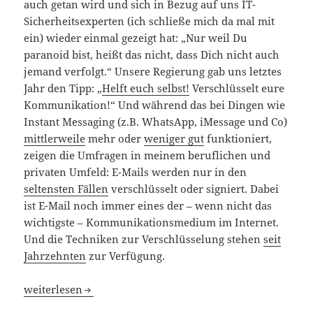
auch getan wird und sich in Bezug auf uns IT-
Sicherheitsexperten (ich schließe mich da mal mit
ein) wieder einmal gezeigt hat: „Nur weil Du
paranoid bist, heißt das nicht, dass Dich nicht auch
jemand verfolgt.“ Unsere Regierung gab uns letztes
Jahr den Tipp: „
Helft euch selbst!
Verschlüsselt eure
Kommunikation!“ Und während das bei Dingen wie
Instant Messaging (z.B. WhatsApp, iMessage und Co)
mittlerweile
mehr oder
weniger gut
funktioniert,
zeigen die Umfragen in meinem beruflichen und
privaten Umfeld: E-Mails werden nur in den
seltensten Fällen
verschlüsselt oder signiert. Dabei
ist E-Mail noch immer eines der – wenn nicht das
wichtigste – Kommunikationsmedium im Internet.
Und die Techniken zur Verschlüsselung stehen
seit
Jahrzehnten
zur Verfügung.
Warum verschlüsseln wir unsere Mails nicht?
weiterlesen