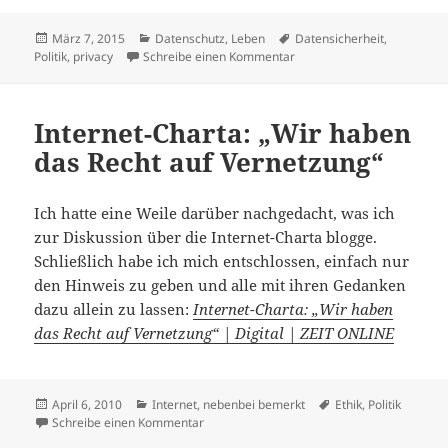
Veröffentlicht
Kategorien
Schlagwörter
März 7, 2015
Datenschutz
,
Leben
Datensicherheit
,
am
zu Warum verschlüsseln wir
Politik
,
privacy
Schreibe einen Kommentar
Internet-Charta: „Wir haben
das Recht auf Vernetzung“
Ich hatte eine Weile darüber nachgedacht, was ich
zur Diskussion über die Internet-Charta blogge.
Schließlich habe ich mich entschlossen, einfach nur
den Hinweis zu geben und alle mit ihren Gedanken
dazu allein zu lassen:
Internet-Charta: „Wir haben
das Recht auf Vernetzung“ | Digital | ZEIT ONLINE
Veröffentlicht
Kategorien
Schlagwörter
April 6, 2010
Internet
,
nebenbei bemerkt
Ethik
,
Politik
am
zu Internet-Charta: „Wir haben das Recht a
Schreibe einen Kommentar