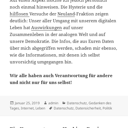
Auf einen Aspekt möchte ich jedoch persönlich
noch einmal hinweisen. Die Hysterie und die
hilflosen
Versuche der
Neuland
-Fraktion zeigen
deutlich: Unser aller Umgang mit unserem digitalen
Leben hat
Auswirkungen
auf unser
Zusammenleben in der analogen Welt und auf
unsere Demokratie. Die Infos, die aus Euren Daten
über mich abgegriffen werden, schaden mir ebenso,
wie die Informationen, mit denen ich selbst
unvorsichtig umgegangen bin.
Wir alle haben auch Verantwortung für andere
und nicht nur für uns selbst!
Veröffentlicht
Autor
Kategorien
Januar 25, 2019
admin
Datenschutz
,
Gedanken des
am
Schlagwörter
Tages
,
Internet
,
Leben
Datenschutz
,
Datensicherheit
,
Politik