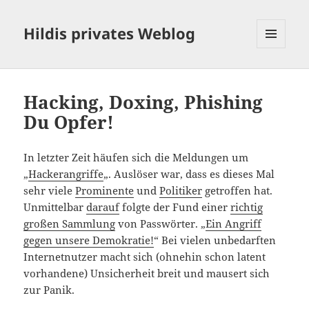
Hildis privates Weblog
MENÜ
UND
WIDGETS
Hacking, Doxing, Phishing
Du Opfer!
In letzter Zeit häufen sich die Meldungen um
„
Hackerangriffe
„. Auslöser war, dass es dieses Mal
sehr viele
Prominente
und
Politiker
getroffen hat.
Unmittelbar
darauf
folgte der Fund einer
richtig
großen Sammlung
von Passwörter. „
Ein Angriff
gegen unsere Demokratie!
“ Bei vielen unbedarften
Internetnutzer macht sich (ohnehin schon latent
vorhandene) Unsicherheit breit und mausert sich
zur Panik.