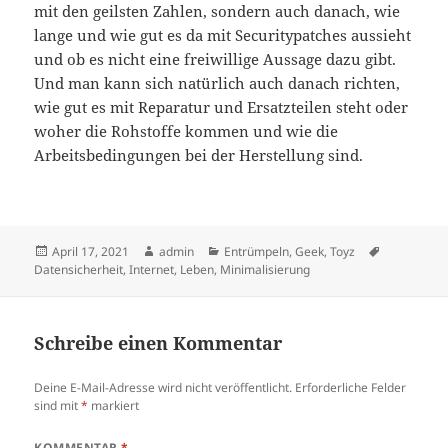
mit den geilsten Zahlen, sondern auch danach, wie
lange und wie gut es da mit Securitypatches aussieht
und ob es nicht eine freiwillige Aussage dazu gibt.
Und man kann sich natürlich auch danach richten,
wie gut es mit Reparatur und Ersatzteilen steht oder
woher die Rohstoffe kommen und wie die
Arbeitsbedingungen bei der Herstellung sind.
Veröffentlicht
Autor
Kategorien
Schlagwört
April 17, 2021
admin
Entrümpeln
,
Geek
,
Toyz
am
Datensicherheit
,
Internet
,
Leben
,
Minimalisierung
Schreibe einen Kommentar
Deine E-Mail-Adresse wird nicht veröffentlicht.
Erforderliche Felder
sind mit
*
markiert
KOMMENTAR
*