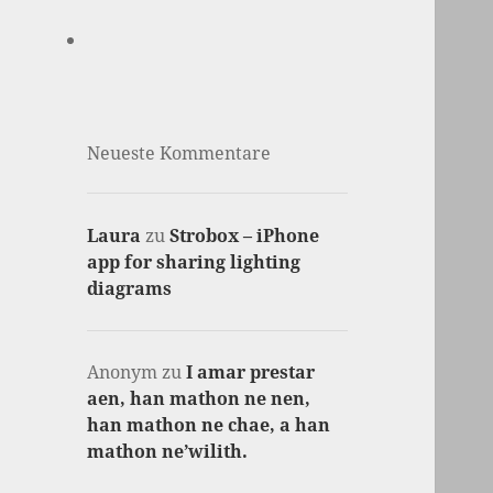
Neueste Kommentare
Laura
zu
Strobox – iPhone
app for sharing lighting
diagrams
Anonym
zu
I amar prestar
aen, han mathon ne nen,
han mathon ne chae, a han
mathon ne’wilith.