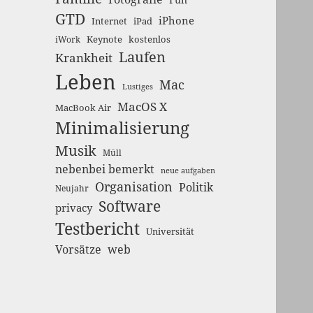
GTD
iPhone
Internet
iPad
Keynote
kostenlos
iWork
Laufen
Krankheit
Leben
Mac
Lustiges
MacOS X
MacBook Air
Minimalisierung
Musik
Müll
nebenbei bemerkt
neue aufgaben
Organisation
Politik
Neujahr
Software
privacy
Testbericht
Universität
Vorsätze
web