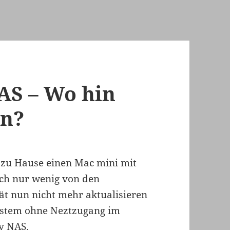
AS – Wo hin
en?
h zu Hause einen Mac mini mit
ich nur wenig von den
ät nun nicht mehr aktualisieren
 System ohne Neztzugang im
gy NAS.