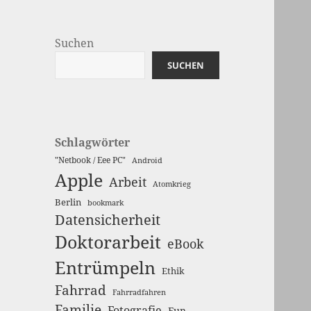
Suchen
SUCHEN
Schlagwörter
"Netbook / Eee PC"
Android
Apple
Arbeit
Atomkrieg
Berlin
bookmark
Datensicherheit
Doktorarbeit
eBook
Entrümpeln
Ethik
Fahrrad
Fahrradfahren
Familie
Fotografie
Fun