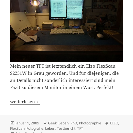
Mein neuer TFT ist letztendlich ein Eizo FlexScan
S2231W in Grau geworden. Und für diejenigen, die
an Details nicht sonderlich interessiert sind mein
Fazit zu diesem Monitor in einem Wort: Perfekt!
Das gute Ende einer längeren Geschichte
weiterlesen
Veröffentlicht
Kategorien
Schlagwörter
Januar 1, 2009
Geek
,
Leben
,
PhD
,
Photographie
EIZO
,
am
FlexScan
,
Fotografie
,
Leben
,
Testbericht
,
TFT