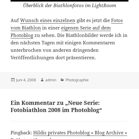
Überblick der Biathlonfotos im LightRoom
Auf
Wunsch eines einzelnen
gibt es jetzt die
Fotos
vom Biathlon
in einer
eigenen Serie auf dem
Photoblog
zu sehen. Die Biathlonbilder werde ich in
den nächsten Tagen mit einigen Kommentaren
unterbrochen von anderen dringenden
Veröffentlichungen dort präsentieren.
Veröffentlicht
Autor
Kategorien
Juni 4, 2008
admin
Photographie
am
Ein Kommentar zu „Neue Serie:
Fotobiathlon 2008 im Photoblog“
Pingback:
Hildis privates Photoblog » Blog Archive »