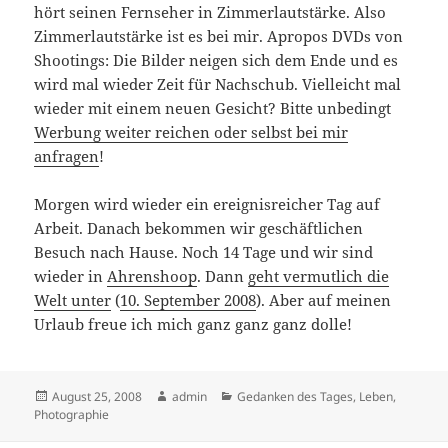
hört seinen Fernseher in Zimmerlautstärke. Also
Zimmerlautstärke ist es bei mir. Apropos DVDs von
Shootings: Die Bilder neigen sich dem Ende und es
wird mal wieder Zeit für Nachschub. Vielleicht mal
wieder mit einem neuen Gesicht? Bitte unbedingt
Werbung weiter reichen oder selbst bei mir
anfragen
!
Morgen wird wieder ein ereignisreicher Tag auf
Arbeit. Danach bekommen wir geschäftlichen
Besuch nach Hause. Noch 14 Tage und wir sind
wieder in
Ahrenshoop
. Dann
geht vermutlich die
Welt unter
(
10. September 2008
). Aber auf meinen
Urlaub freue ich mich ganz ganz ganz dolle!
Veröffentlicht
Autor
Kategorien
August 25, 2008
admin
Gedanken des Tages
,
Leben
,
am
Photographie