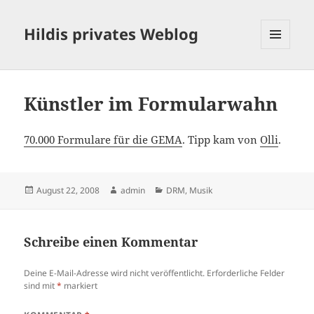
Hildis privates Weblog
MENÜ
UND
WIDGETS
Künstler im Formularwahn
70.000 Formulare für die GEMA
. Tipp kam von
Olli
.
Veröffentlicht
Autor
Kategorien
August 22, 2008
admin
DRM
,
Musik
am
Schreibe einen Kommentar
Deine E-Mail-Adresse wird nicht veröffentlicht.
Erforderliche Felder
sind mit
*
markiert