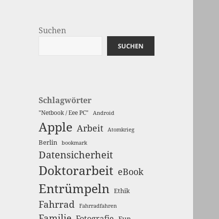
Suchen
SUCHEN
Schlagwörter
"Netbook / Eee PC"
Android
Apple
Arbeit
Atomkrieg
Berlin
bookmark
Datensicherheit
Doktorarbeit
eBook
Entrümpeln
Ethik
Fahrrad
Fahrradfahren
Familie
Fotografie
Fun