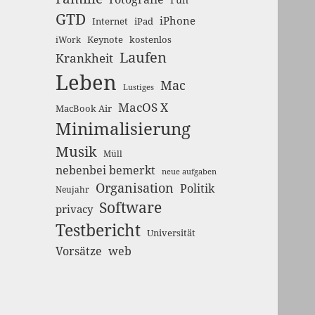
GTD
iPhone
Internet
iPad
Keynote
kostenlos
iWork
Laufen
Krankheit
Leben
Mac
Lustiges
MacOS X
MacBook Air
Minimalisierung
Musik
Müll
nebenbei bemerkt
neue aufgaben
Organisation
Politik
Neujahr
Software
privacy
Testbericht
Universität
Vorsätze
web