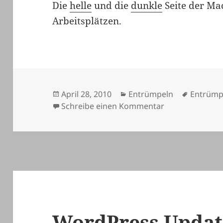
Die
helle
und die
dunkle
Seite der Mac
Arbeitsplätzen.
Veröffentlicht
Kategorien
Schlagw
April 28, 2010
Entrümpeln
Entrümp
am
zu Schreibtisch
Schreibe einen Kommentar
WordPress Updat