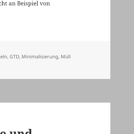
ht an Beispiel von
örter
eln
,
GTD
,
Minimalisierung
,
Müll
gestaltung
e und