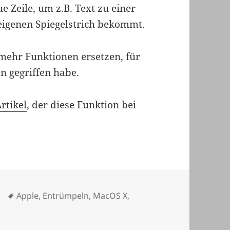
 Zeile, um z.B. Text zu einer
 eigenen Spiegelstrich bekommt.
mehr Funktionen ersetzen, für
n gegriffen habe.
rtikel
, der diese Funktion bei
Schlagwörter
Apple
,
Entrümpeln
,
MacOS X
,
om als Outliner