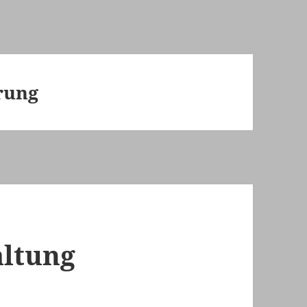
rung
altung