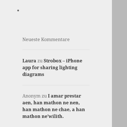
Neueste Kommentare
Laura
zu
Strobox – iPhone
app for sharing lighting
diagrams
Anonym
zu
I amar prestar
aen, han mathon ne nen,
han mathon ne chae, a han
mathon ne’wilith.