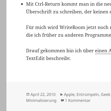
Mit Ctrl-Return kommt man in die neue
Überschrift zu schreiben, der keinen
Für mich wird WriteRoom jetzt noch 
die ich früher zu anderen Programme
Drauf gekommen bin ich über
einen A
TextEdit beschreibt.
Veröffentlicht
Kategorien
April 22, 2010
Apple
,
Entrümpeln
,
Geek
am
zu WriteRo
Minimalisierung
1 Kommentar