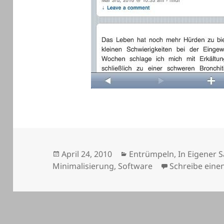
Veröffentlicht
Kategorien
April 24, 2010
Entrümpeln
,
In Eigener 
am
Minimalisierung
,
Software
Schreibe ein