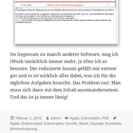
Im Gegensatz zu manch anderer Software, mag ich
iWork tatsächlich immer mehr, je öfter ich es
benutze. Der reduzierte Ansatz gefällt mir extrem
gut und es ist wirklich alles dabei, was ich für die
täglichen Aufgaben brauche. Das Problem nur: Man
muss sich dann mit dem Inhalt auseinandersetzen.
Und das ist ja immer lästig!
Veröffentlicht
Autor
Kategorien
Schlagwö
Februar 2, 2010
admin
Apple
,
Entrümpeln
,
PhD
am
Apple
,
Doktorarbeit
,
Entrümpeln
,
Familie
,
iWork
,
Keynote
,
Krankheit
,
Minimalisierung