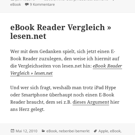
am
zu Firmwaredowngrade auf 1.61
eBook
9 Kommentare
eBook Reader Vergleich »
lesen.net
Wer mit dem Gedanken spielt, sich jetzt einen E-
Book Reader zuzulegen, den weise ich hiermit auf
die Vergleichseiten von lesen.net hin:
eBook Reader
Vergleich » lesen.net
Und wer sich fragt, weshalb man trotz iPad Hype
oder Smartphone überhaupt noch einen E-Book
Reader braucht, dem sei z.B.
dieses Argument
hier
ans Herz gelegt.
Veröffentlicht
Kategorien
Schlagwörter
Mai 12, 2010
eBook
,
nebenbei bemerkt
Apple
,
eBook
,