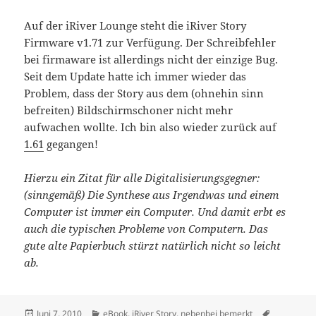
Auf der iRiver Lounge steht die iRiver Story
Firmware v1.71 zur Verfügung. Der Schreibfehler
bei firmaware ist allerdings nicht der einzige Bug.
Seit dem Update hatte ich immer wieder das
Problem, dass der Story aus dem (ohnehin sinn
befreiten) Bildschirmschoner nicht mehr
aufwachen wollte. Ich bin also wieder zurück auf
1.61
gegangen!
Hierzu ein Zitat für alle Digitalisierungsgegner:
(sinngemäß) Die Synthese aus Irgendwas und einem
Computer ist immer ein Computer. Und damit erbt es
auch die typischen Probleme von Computern. Das
gute alte Papierbuch stürzt natürlich nicht so leicht
ab.
Veröffentlicht
Kategorien
Schlagwör
Juni 7, 2010
eBook
,
iRiver Story
,
nebenbei bemerkt