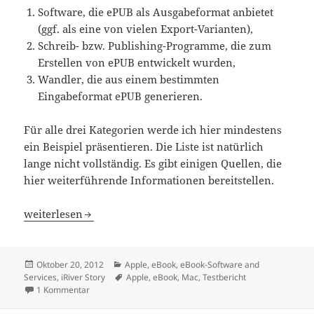
Software, die ePUB als Ausgabeformat anbietet
(ggf. als eine von vielen Export-Varianten),
Schreib- bzw. Publishing-Programme, die zum
Erstellen von ePUB entwickelt wurden,
Wandler, die aus einem bestimmten
Eingabeformat ePUB generieren.
Für alle drei Kategorien werde ich hier mindestens
ein Beispiel präsentieren. Die Liste ist natürlich
lange nicht vollständig. Es gibt einigen Quellen, die
hier weiterführende Informationen bereitstellen.
ePub lesen und schreiben (Teil 2: Schreiben)
weiterlesen
Veröffentlicht
Kategorien
Oktober 20, 2012
Apple
,
eBook
,
eBook-Software and
am
Schlagwörter
Services
,
iRiver Story
Apple
,
eBook
,
Mac
,
Testbericht
zu ePub lesen und schreiben (Teil 2: Schreiben)
1 Kommentar