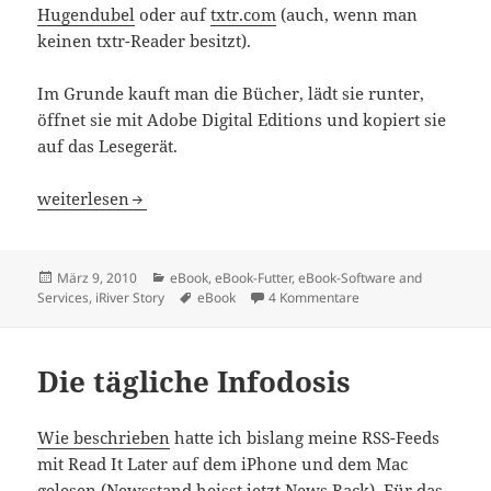
Hugendubel
oder auf
txtr.com
(auch, wenn man
keinen txtr-Reader besitzt).
Im Grunde kauft man die Bücher, lädt sie runter,
öffnet sie mit Adobe Digital Editions und kopiert sie
auf das Lesegerät.
Löhnbücher auf dem iRiver Story – EPUB (DRM) kein Pr
weiterlesen
Veröffentlicht
Kategorien
März 9, 2010
eBook
,
eBook-Futter
,
eBook-Software and
am
Schlagwörter
zu Löhnbücher auf de
Services
,
iRiver Story
eBook
4 Kommentare
Die tägliche Infodosis
Wie beschrieben
hatte ich bislang meine RSS-Feeds
mit Read It Later auf dem iPhone und dem Mac
gelesen (Newsstand heisst jetzt News Rack). Für das