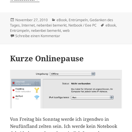
Veröffentlicht
Kategorien
November 27, 2010
eBook
,
Entrümpeln
,
Gedanken des
am
Schlagwörter
Tages
,
Internet
,
nebenbei bemerkt
,
Netbook / Eee PC
eBook
,
Entrümpeln
,
nebenbei bemerkt
,
web
zu Dein Gehirn und das Internet
Schreibe einen Kommentar
Kurze Onlinepause
Von Freitag bis Sonntag werde ich irgendwo in
Neufünfland zelten sein. Ich werde kein Notebook