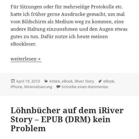
Für Sitzungen oder für mehrseitige Protokolle etc.
hatte ich früher gerne Ausdrucke gemacht, um mal
vom Bildschirm als Medium weg zu kommen, eine
andere Haltung einzunehmen und den Augen etwas
gutes zu tun. Dafür nutze ich heute meinen
eBookleser.
eBookleser statt Ausdrucke zum Lesen
weiterlesen
Veröffentlicht
Kategorien
Schlagwörter
April 19, 2010
Arbeit
,
eBook
,
iRiver Story
eBook
,
am
zu eBookleser st
iPhone
,
Minimalisierung
Schreibe einen Kommentar
Löhnbücher auf dem iRiver
Story – EPUB (DRM) kein
Problem