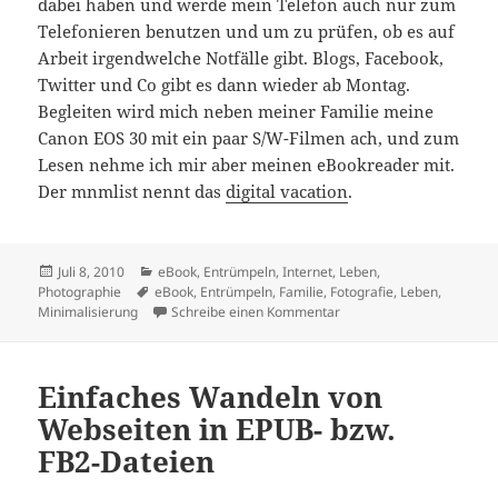
dabei haben und werde mein Telefon auch nur zum
Telefonieren benutzen und um zu prüfen, ob es auf
Arbeit irgendwelche Notfälle gibt. Blogs, Facebook,
Twitter und Co gibt es dann wieder ab Montag.
Begleiten wird mich neben meiner Familie meine
Canon EOS 30 mit ein paar S/W-Filmen ach, und zum
Lesen nehme ich mir aber meinen eBookreader mit.
Der mnmlist nennt das
digital vacation
.
Veröffentlicht
Kategorien
Juli 8, 2010
eBook
,
Entrümpeln
,
Internet
,
Leben
,
am
Schlagwörter
Photographie
eBook
,
Entrümpeln
,
Familie
,
Fotografie
,
Leben
,
zu Kurze Onlinepause
Minimalisierung
Schreibe einen Kommentar
Einfaches Wandeln von
Webseiten in EPUB- bzw.
FB2-Dateien