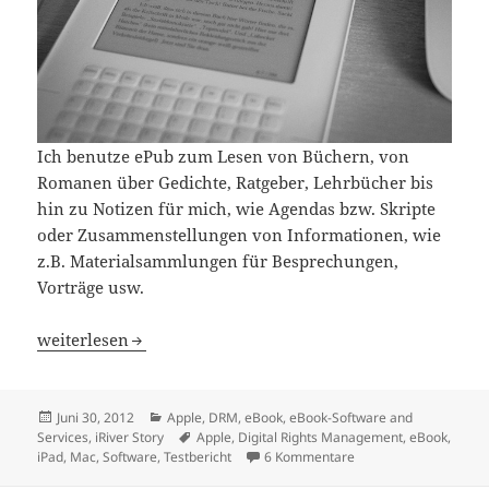
Ich benutze ePub zum Lesen von Büchern, von
Romanen über Gedichte, Ratgeber, Lehrbücher bis
hin zu Notizen für mich, wie Agendas bzw. Skripte
oder Zusammenstellungen von Informationen, wie
z.B. Materialsammlungen für Besprechungen,
Vorträge usw.
ePub lesen und schreiben (Teil 1: Lesen)
weiterlesen
Veröffentlicht
Kategorien
Juni 30, 2012
Apple
,
DRM
,
eBook
,
eBook-Software and
am
Schlagwörter
Services
,
iRiver Story
Apple
,
Digital Rights Management
,
eBook
,
zu ePub lesen und schr
iPad
,
Mac
,
Software
,
Testbericht
6 Kommentare