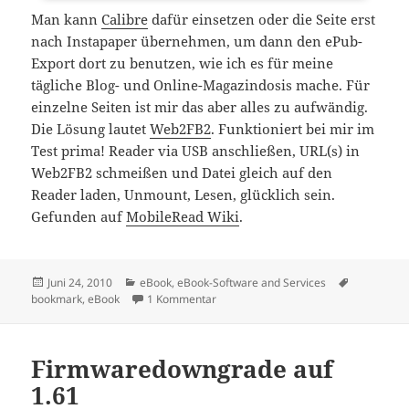
Man kann
Calibre
dafür einsetzen oder die Seite erst
nach Instapaper übernehmen, um dann den ePub-
Export dort zu benutzen, wie ich es für meine
tägliche Blog- und Online-Magazindosis mache. Für
einzelne Seiten ist mir das aber alles zu aufwändig.
Die Lösung lautet
Web2FB2
. Funktioniert bei mir im
Test prima! Reader via USB anschließen, URL(s) in
Web2FB2 schmeißen und Datei gleich auf den
Reader laden, Unmount, Lesen, glücklich sein.
Gefunden auf
MobileRead Wiki
.
Veröffentlicht
Kategorien
Schlagwör
Juni 24, 2010
eBook
,
eBook-Software and Services
am
zu Einfaches Wandeln von Webseiten 
bookmark
,
eBook
1 Kommentar
Firmwaredowngrade auf
1.61