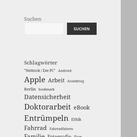
Suchen
SUCHEN
Schlagwörter
"Netbook / Eee PC"
Android
Apple
Arbeit
Atomkrieg
Berlin
bookmark
Datensicherheit
Doktorarbeit
eBook
Entrümpeln
Ethik
Fahrrad
Fahrradfahren
Familie
Fotografie
Fun