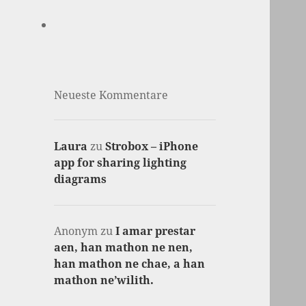
Neueste Kommentare
Laura
zu
Strobox – iPhone
app for sharing lighting
diagrams
Anonym
zu
I amar prestar
aen, han mathon ne nen,
han mathon ne chae, a han
mathon ne’wilith.