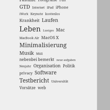
GTD
iPhone
Internet
iPad
Keynote
kostenlos
iWork
Laufen
Krankheit
Leben
Mac
Lustiges
MacOS X
MacBook Air
Minimalisierung
Musik
Müll
nebenbei bemerkt
neue aufgaben
Organisation
Politik
Neujahr
Software
privacy
Testbericht
Universität
Vorsätze
web