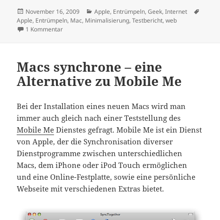
Veröffentlicht
Kategorien
Schlag
November 16, 2009
Apple
,
Entrümpeln
,
Geek
,
Internet
am
Apple
,
Entrümpeln
,
Mac
,
Minimalisierung
,
Testbericht
,
web
zu Neue geschäftliche Homepage auf Webber-Basis onli
1 Kommentar
Macs synchrone – eine
Alternative zu Mobile Me
Bei der Installation eines neuen Macs wird man
immer auch gleich nach einer Teststellung des
Mobile Me
Dienstes gefragt. Mobile Me ist ein Dienst
von Apple, der die Synchronisation diverser
Dienstprogramme zwischen unterschiedlichen
Macs, dem iPhone oder iPod Touch ermöglichen
und eine Online-Festplatte, sowie eine persönliche
Webseite mit verschiedenen Extras bietet.