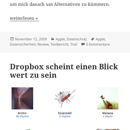
um mich danach um Alternativen zu kümmern.
Macs synchrone – eine Alternative zu Mobile Me
weiterlesen
Veröffentlicht
Kategorien
Schlagwörter
November 12, 2009
Apple
,
Datenschutz
Apple
,
am
zu Macs syn
Datensicherheit
,
Review
,
Testbericht
,
Trial
3 Kommentare
Dropbox scheint einen Blick
wert zu sein