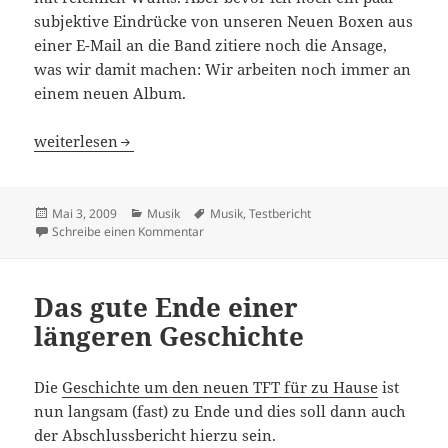
subjektive Eindrücke von unseren Neuen Boxen aus
einer E-Mail an die Band zitiere noch die Ansage,
was wir damit machen: Wir arbeiten noch immer an
einem neuen Album.
Neue Boxen für den Probenraum und weiter neues Alb
weiterlesen
Veröffentlicht
Kategorien
Schlagwörter
Mai 3, 2009
Musik
Musik
,
Testbericht
am
zu Neue Boxen für den Probenraum und we
Schreibe einen Kommentar
Das gute Ende einer
längeren Geschichte
Die
Geschichte um den neuen TFT für zu Hause
ist
nun langsam (fast) zu Ende und dies soll dann auch
der Abschlussbericht hierzu sein.