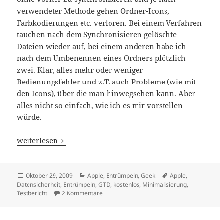
verwendeter Methode gehen Ordner-Icons,
Farbkodierungen etc. verloren. Bei einem Verfahren
tauchen nach dem Synchronisieren gelöschte
Dateien wieder auf, bei einem anderen habe ich
nach dem Umbenennen eines Ordners plötzlich
zwei. Klar, alles mehr oder weniger
Bedienungsfehler und z.T. auch Probleme (wie mit
den Icons), über die man hinwegsehen kann. Aber
alles nicht so einfach, wie ich es mir vorstellen
würde.
Dropbox scheint einen Blick wert zu sein
weiterlesen
Veröffentlicht
Kategorien
Schlagwörter
Oktober 29, 2009
Apple
,
Entrümpeln
,
Geek
Apple
,
am
Datensicherheit
,
Entrümpeln
,
GTD
,
kostenlos
,
Minimalisierung
,
zu Dropbox scheint einen Blick wert zu sei
Testbericht
2 Kommentare