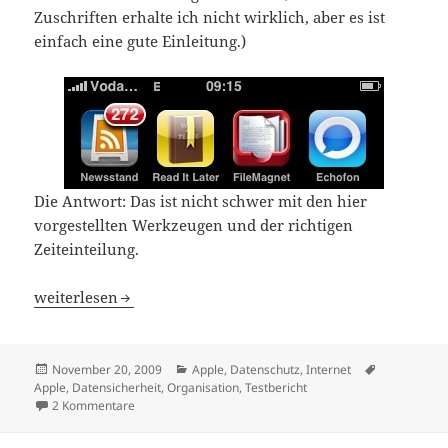
Zuschriften erhalte ich nicht wirklich, aber es ist
einfach eine gute Einleitung.)
Die Antwort: Das ist nicht schwer mit den hier
vorgestellten Werkzeugen und der richtigen
Zeiteinteilung.
Lesen in der U-Bahn, im Büro und zu Hause
weiterlesen
Veröffentlicht
Kategorien
Schlagwört
November 20, 2009
Apple
,
Datenschutz
,
Internet
am
Apple
,
Datensicherheit
,
Organisation
,
Testbericht
zu Lesen in der U-Bahn, im Büro und zu Hause
2 Kommentare