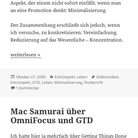
Aspekt, der einem nicht sofort einfällt, wenn man
an eine Promotion denkt: Minimalisierung.
Der Zusammenhang erschließt sich jedoch, wenn
ich versuche, zu konkretisieren: Vereinfachung,
Reduzierung auf das Wesentliche – Konzentration.
Vereinfachung
weiterlesen
Veröffentlicht
Kategorien
Schlagwörter
Oktober 27, 2009
Entrümpeln
,
Leben
Doktorarbeit
,
am
Entrümpeln
,
GTD
,
Leben
,
Minimalisierung
,
Testbericht
zu Vereinfachung
1 Kommentar
Mac Samurai über
OmniFocus und GTD
Ich hatte hier ja mehrfach über Getting Things Done