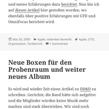
und meine Erfahrungen dazu
berichtet
. Nun bin ich
auf
diesen Artikel
hier gestoßen worden, wo
ebenfalls über positive Erfahrungen mit GTD und
OmniFocus berichtet wird.
Veröffentlicht
Kategorien
Schlagwörter
Mai 28, 2009
Apple
,
nebenbei bemerkt
Apple
,
GTD
,
am
zu Mac Samurai über OmniFo
Organisation
,
Testbericht
1 Kommentar
Neue Boxen für den
Probenraum und weiter
neues Album
Es wird mal wieder Zeit einen Artikel zu
DD&D
zu
schreiben. Gerüchte, die Band hätte sich aufgelöst
und die Mitglieder würden keine Musik mehr
machen sind stark übertrieben. Wir sind noch