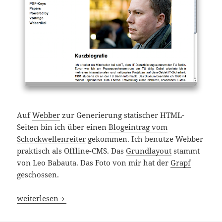
Auf
Webber
zur Generierung statischer HTML-
Seiten bin ich über einen
Blogeintrag vom
Schockwellenreiter
gekommen. Ich benutze Webber
praktisch als Offline-CMS. Das
Grundlayout
stammt
von Leo Babauta. Das Foto von mir hat der
Grapf
geschossen.
Neue geschäftliche Homepage auf Webber-Basis online
weiterlesen