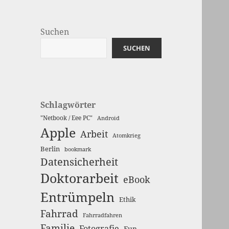
Suchen
SUCHEN
Schlagwörter
"Netbook / Eee PC"
Android
Apple
Arbeit
Atomkrieg
Berlin
bookmark
Datensicherheit
Doktorarbeit
eBook
Entrümpeln
Ethik
Fahrrad
Fahrradfahren
Familie
Fotografie
Fun