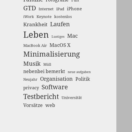
GTD
iPhone
Internet
iPad
Keynote
kostenlos
iWork
Laufen
Krankheit
Leben
Mac
Lustiges
MacOS X
MacBook Air
Minimalisierung
Musik
Müll
nebenbei bemerkt
neue aufgaben
Organisation
Politik
Neujahr
Software
privacy
Testbericht
Universität
Vorsätze
web