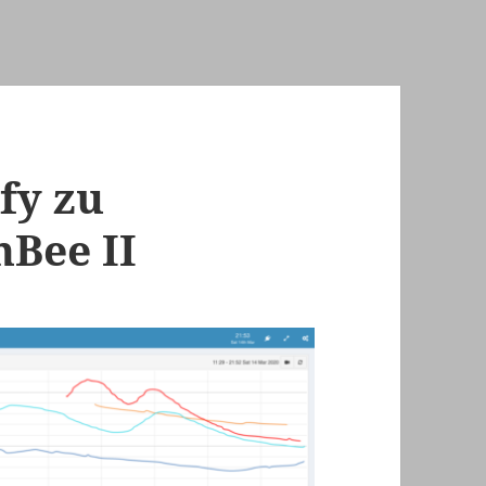
fy zu
Bee II