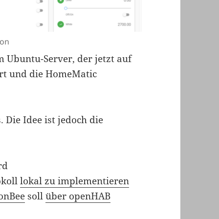
ion
 Ubuntu-Server, der jetzt auf
iert und die HomeMatic
 Die Idee ist jedoch die
rd
okoll
lokal zu implementieren
onBee
soll
über openHAB