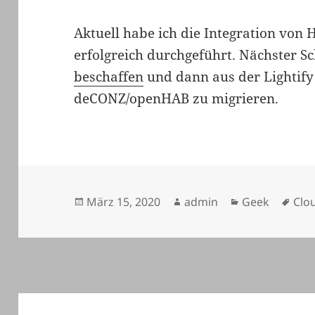
Aktuell habe ich die Integration vo
erfolgreich durchgeführt. Nächster Sc
beschaffen
und dann aus der Lightify
deCONZ/openHAB zu migrieren.
Veröffentlicht
Autor
Kategorien
Sch
März 15, 2020
admin
Geek
Clo
am