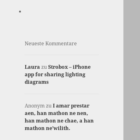
Neueste Kommentare
Laura
zu
Strobox – iPhone
app for sharing lighting
diagrams
Anonym
zu
I amar prestar
aen, han mathon ne nen,
han mathon ne chae, a han
mathon ne’wilith.