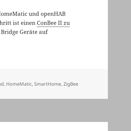
n HomeMatic und openHAB
hritt ist einen
ConBee II zu
 Bridge Geräte auf
lagwörter
ud
,
HomeMatic
,
SmartHome
,
ZigBee