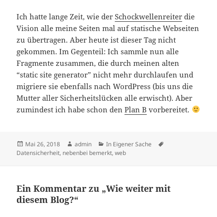
Ich hatte lange Zeit, wie der
Schockwellenreiter
die
Vision alle meine Seiten mal auf statische Webseiten
zu übertragen. Aber heute ist dieser Tag nicht
gekommen. Im Gegenteil: Ich sammle nun alle
Fragmente zusammen, die durch meinen alten
“static site generator” nicht mehr durchlaufen und
migriere sie ebenfalls nach WordPress (bis uns die
Mutter aller Sicherheitslücken alle erwischt). Aber
zumindest ich habe schon den
Plan B
vorbereitet.
Veröffentlicht
Autor
Kategorien
Schlagwörter
Mai 26, 2018
admin
In Eigener Sache
am
Datensicherheit
,
nebenbei bemerkt
,
web
Ein Kommentar zu „Wie weiter mit
diesem Blog?“