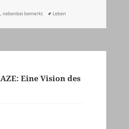
Schlagwörter
n
,
nebenbei bemerkt
Leben
ZE: Eine Vision des