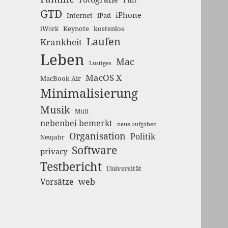
GTD
iPhone
Internet
iPad
Keynote
kostenlos
iWork
Laufen
Krankheit
Leben
Mac
Lustiges
MacOS X
MacBook Air
Minimalisierung
Musik
Müll
nebenbei bemerkt
neue aufgaben
Organisation
Politik
Neujahr
Software
privacy
Testbericht
Universität
Vorsätze
web