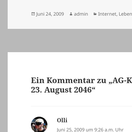
Veröffentlicht
Autor
Kategorien
Juni 24, 2009
admin
Internet
,
Lebe
am
Ein Kommentar zu „AG-KA
23. August 2046“
Olli
sagt:
Juni 25, 2009 um 9:26 a.m. Uhr