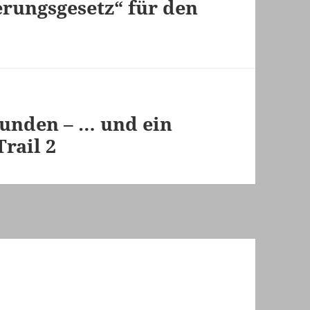
rungsgesetz“ für den
tunden – … und ein
rail 2