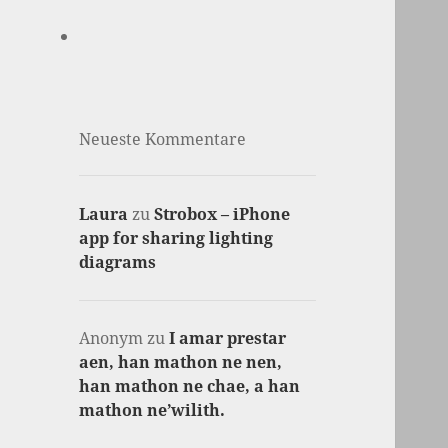
Neueste Kommentare
Laura
zu
Strobox – iPhone
app for sharing lighting
diagrams
Anonym
zu
I amar prestar
aen, han mathon ne nen,
han mathon ne chae, a han
mathon ne’wilith.