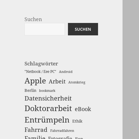
Suchen
SUCHEN
Schlagwörter
"Netbook / Eee PC"
Android
Apple
Arbeit
Atomkrieg
Berlin
bookmark
Datensicherheit
Doktorarbeit
eBook
Entrümpeln
Ethik
Fahrrad
Fahrradfahren
Familie
Fotografie
Fun