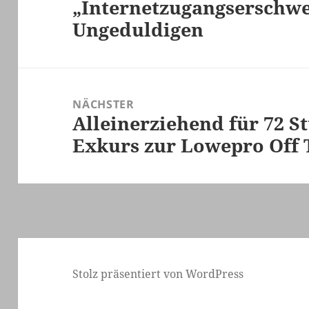
„Internetzugangserschwe
Vorheriger
Ungeduldigen
Beitrag:
NÄCHSTER
Alleinerziehend für 72 S
Nächster
Exkurs zur Lowepro Off T
Beitrag:
Stolz präsentiert von WordPress