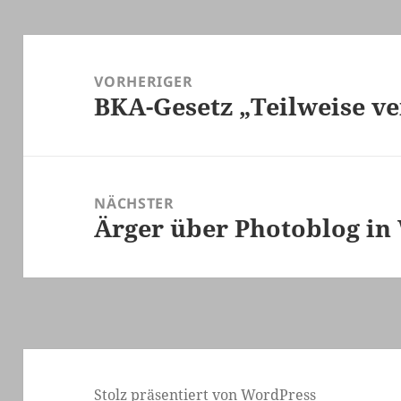
Beitragsnavigation
VORHERIGER
BKA-Gesetz „Teilweise v
Vorheriger
Beitrag:
NÄCHSTER
Ärger über Photoblog in
Nächster
Beitrag:
Stolz präsentiert von WordPress