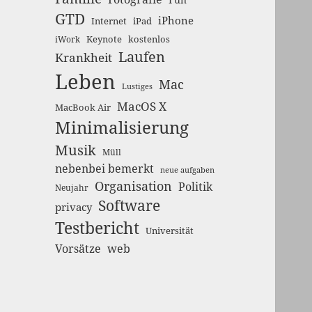
GTD
iPhone
Internet
iPad
Keynote
kostenlos
iWork
Laufen
Krankheit
Leben
Mac
Lustiges
MacOS X
MacBook Air
Minimalisierung
Musik
Müll
nebenbei bemerkt
neue aufgaben
Organisation
Politik
Neujahr
Software
privacy
Testbericht
Universität
Vorsätze
web