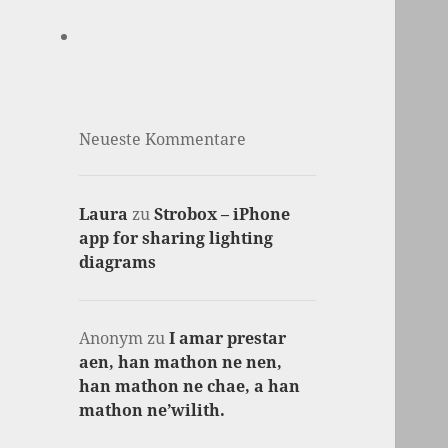
Neueste Kommentare
Laura
zu
Strobox – iPhone
app for sharing lighting
diagrams
Anonym
zu
I amar prestar
aen, han mathon ne nen,
han mathon ne chae, a han
mathon ne’wilith.