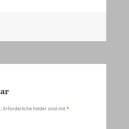
ien
tar
.
Erforderliche Felder sind mit
*