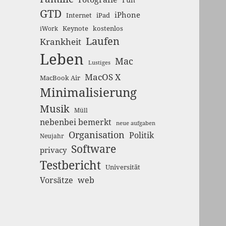
GTD
iPhone
Internet
iPad
Keynote
kostenlos
iWork
Laufen
Krankheit
Leben
Mac
Lustiges
MacOS X
MacBook Air
Minimalisierung
Musik
Müll
nebenbei bemerkt
neue aufgaben
Organisation
Politik
Neujahr
Software
privacy
Testbericht
Universität
Vorsätze
web