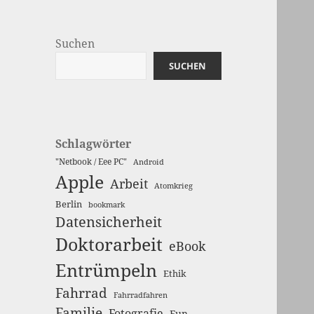
Suchen
SUCHEN
Schlagwörter
"Netbook / Eee PC"
Android
Apple
Arbeit
Atomkrieg
Berlin
bookmark
Datensicherheit
Doktorarbeit
eBook
Entrümpeln
Ethik
Fahrrad
Fahrradfahren
Familie
Fotografie
Fun