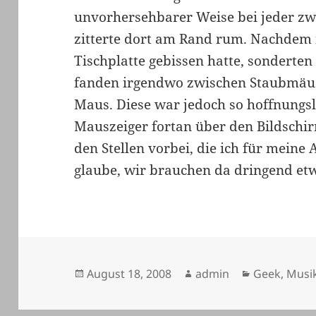
unvorhersehbarer Weise bei jeder zw
zitterte dort am Rand rum. Nachdem i
Tischplatte gebissen hatte, sonderten
fanden irgendwo zwischen Staubmäus
Maus. Diese war jedoch so hoffnungsl
Mauszeiger fortan über den Bildschi
den Stellen vorbei, die ich für meine 
glaube, wir brauchen da dringend et
Veröffentlicht
Autor
Kategorien
August 18, 2008
admin
Geek
,
Musi
am