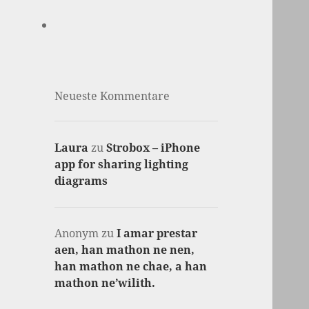
Neueste Kommentare
Laura
zu
Strobox – iPhone
app for sharing lighting
diagrams
Anonym
zu
I amar prestar
aen, han mathon ne nen,
han mathon ne chae, a han
mathon ne’wilith.