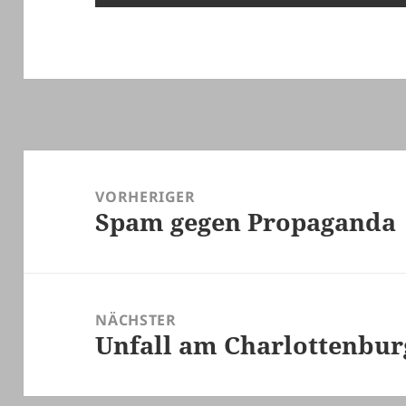
Beitragsnavigation
VORHERIGER
Spam gegen Propaganda
Vorheriger
Beitrag:
NÄCHSTER
Unfall am Charlottenbur
Nächster
Beitrag: