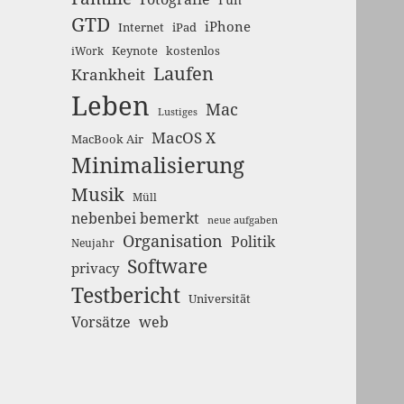
GTD
iPhone
Internet
iPad
Keynote
kostenlos
iWork
Laufen
Krankheit
Leben
Mac
Lustiges
MacOS X
MacBook Air
Minimalisierung
Musik
Müll
nebenbei bemerkt
neue aufgaben
Organisation
Politik
Neujahr
Software
privacy
Testbericht
Universität
Vorsätze
web