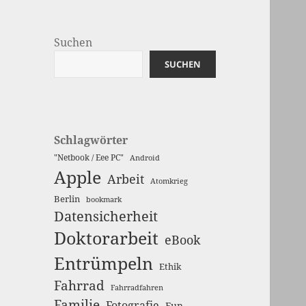
Suchen
SUCHEN
Schlagwörter
"Netbook / Eee PC"
Android
Apple
Arbeit
Atomkrieg
Berlin
bookmark
Datensicherheit
Doktorarbeit
eBook
Entrümpeln
Ethik
Fahrrad
Fahrradfahren
Familie
Fotografie
Fun