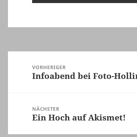
Beitragsnavigation
VORHERIGER
Infoabend bei Foto-Holli
Vorheriger
Beitrag:
NÄCHSTER
Ein Hoch auf Akismet!
Nächster
Beitrag: