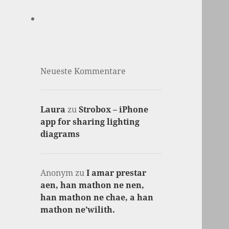
Neueste Kommentare
Laura
zu
Strobox – iPhone
app for sharing lighting
diagrams
Anonym
zu
I amar prestar
aen, han mathon ne nen,
han mathon ne chae, a han
mathon ne’wilith.