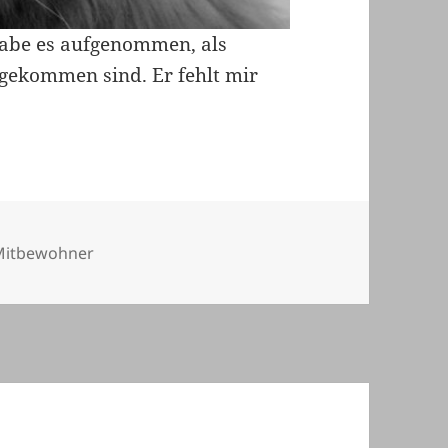
 habe es aufgenommen, als
gekommen sind. Er fehlt mir
ien
Mitbewohner