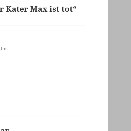
 Kater Max ist tot“
 Uhr
tar