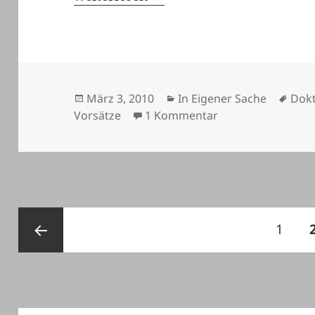
Veröffentlicht
Kategorien
Schl
März 3, 2010
In Eigener Sache
Dokt
am
zu Hidis Weblog v
Vorsätze
1 Kommentar
Seitennummerierung
Seite
1
der
Beiträge
Vorherige