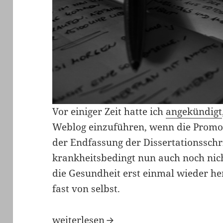
Vor einiger Zeit hatte ich
angekündigt
Weblog einzuführen, wenn die Promot
der Endfassung der Dissertationsschri
krankheitsbedingt nun auch noch nich
die Gesundheit erst einmal wieder herg
fast von selbst.
Hidis Weblog von jetzt und danach
weiterlesen