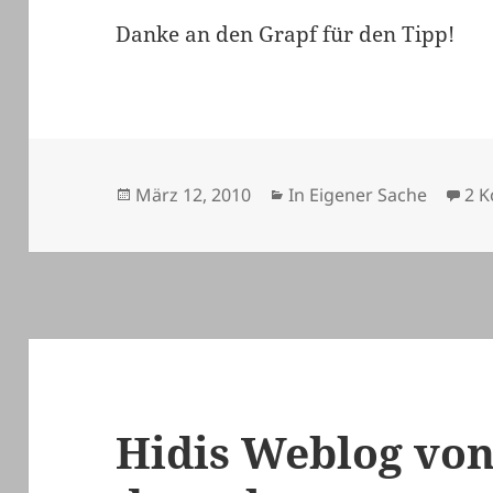
Danke an den Grapf für den Tipp!
Veröffentlicht
Kategorien
März 12, 2010
In Eigener Sache
2 
am
Hidis Weblog von