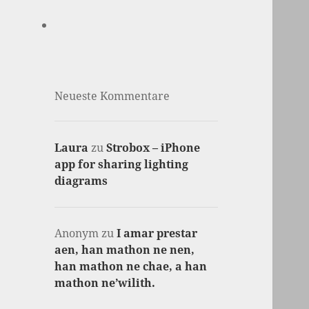
Neueste Kommentare
Laura
zu
Strobox – iPhone
app for sharing lighting
diagrams
Anonym
zu
I amar prestar
aen, han mathon ne nen,
han mathon ne chae, a han
mathon ne’wilith.