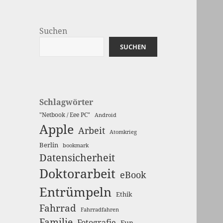
Suchen
SUCHEN
Schlagwörter
"Netbook / Eee PC"
Android
Apple
Arbeit
Atomkrieg
Berlin
bookmark
Datensicherheit
Doktorarbeit
eBook
Entrümpeln
Ethik
Fahrrad
Fahrradfahren
Familie
Fotografie
Fun