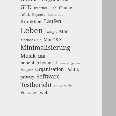
GTD
iPhone
Internet
iPad
Keynote
kostenlos
iWork
Laufen
Krankheit
Leben
Mac
Lustiges
MacOS X
MacBook Air
Minimalisierung
Musik
Müll
nebenbei bemerkt
neue aufgaben
Organisation
Politik
Neujahr
Software
privacy
Testbericht
Universität
Vorsätze
web