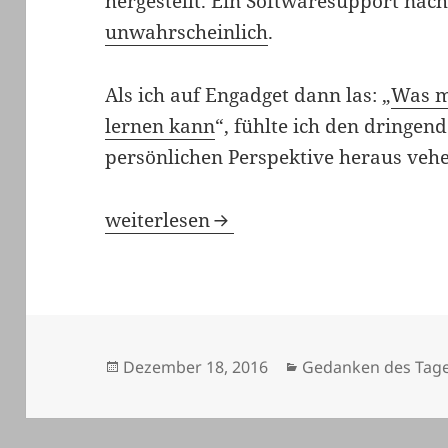
hergestellt. Ein Softwaresupport nac
unwahrscheinlich
.
Als ich auf Engadget dann las: „
Was m
lernen kann
“, fühlte ich den dringe
persönlichen Perspektive heraus veh
Das Ende von Pebble und Erkenntnisse
weiterlesen
Veröffentlicht
Kategorien
Dezember 18, 2016
Gedanken des Tag
am