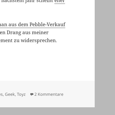
h nächstem Jahr scheint
eher
an aus dem Pebble-Verkauf
nden Drang aus meiner
ement zu widersprechen.
, die auf mich nicht zutreffen
zu Das Ende von Pebble und
es
,
Geek
,
Toyz
2 Kommentare