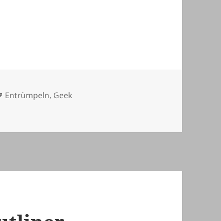
Schlagwörter
Entrümpeln
,
Geek
t unschlagbar