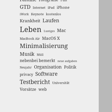
GTD
iPhone
Internet
iPad
Keynote
kostenlos
iWork
Laufen
Krankheit
Leben
Mac
Lustiges
MacOS X
MacBook Air
Minimalisierung
Musik
Müll
nebenbei bemerkt
neue aufgaben
Organisation
Politik
Neujahr
Software
privacy
Testbericht
Universität
Vorsätze
web