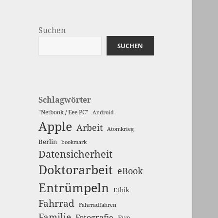
Suchen
SUCHEN
Schlagwörter
"Netbook / Eee PC"
Android
Apple
Arbeit
Atomkrieg
Berlin
bookmark
Datensicherheit
Doktorarbeit
eBook
Entrümpeln
Ethik
Fahrrad
Fahrradfahren
Familie
Fotografie
Fun