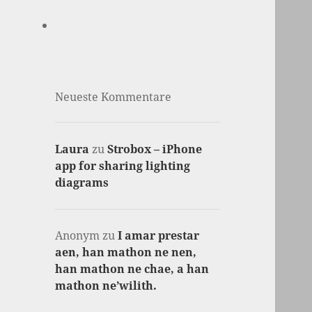
Neueste Kommentare
Laura
zu
Strobox – iPhone
app for sharing lighting
diagrams
Anonym
zu
I amar prestar
aen, han mathon ne nen,
han mathon ne chae, a han
mathon ne’wilith.