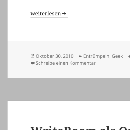
Moleskine ist unschlagbar
weiterlesen
Veröffentlicht
Kategorien
Oktober 30, 2010
Entrümpeln
,
Geek
am
zu Moleskine is
Schreibe einen Kommentar