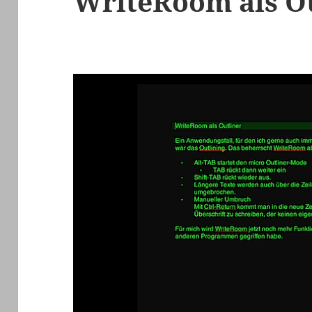
WriteRoom als O