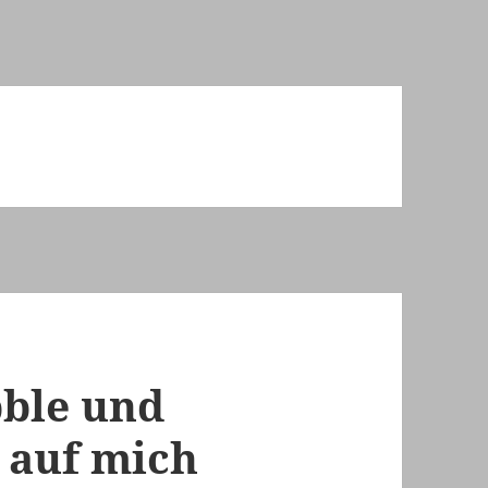
bble und
e auf mich